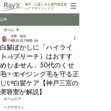
神戸・三宮くせ毛専門美容室
ヘアデザインレイズ
記事
All Posts
才野 栄治
All Posts
7月3日
読了時間: 5分
白髪ぼかしに「ハイライ
ヘアケア
ト（ブリーチ）はおすす
スタイリング
めしません」50代のくせ
ヘアスタイル
毛・エイジング毛を守る正
カウンセリング
しい白髪ケア【神戸三宮の
その他
美容室が解説】
サロンケア
ホームケア
ヘアデザイン