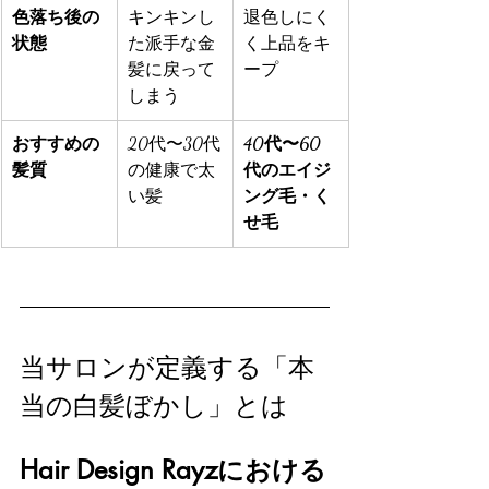
色落ち後の
キンキンし
退色しにく
状態
た派手な金
く上品をキ
髪に戻って
ープ
しまう
おすすめの
20代〜30代
40代〜60
髪質
の健康で太
代のエイジ
い髪
ング毛・く
せ毛
当サロンが定義する「本
当の白髪ぼかし」とは
Hair Design Rayzにおける