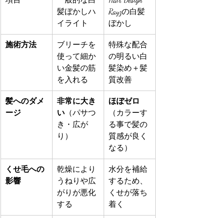
髪ぼかしハ
Rayzの白髪
イライト
ぼかし
施術方法
ブリーチを
特殊な配合
使って細か
の明るい白
い金髪の筋
髪染め＋髪
を入れる
質改善
髪へのダメ
非常に大き
ほぼゼロ
ージ
い
（パサつ
（カラーす
き・広が
る事で髪の
り）
質感が良く
なる）
くせ毛への
乾燥により
水分を補給
影響
うねりや広
するため、
がりが悪化
くせが落ち
する
着く