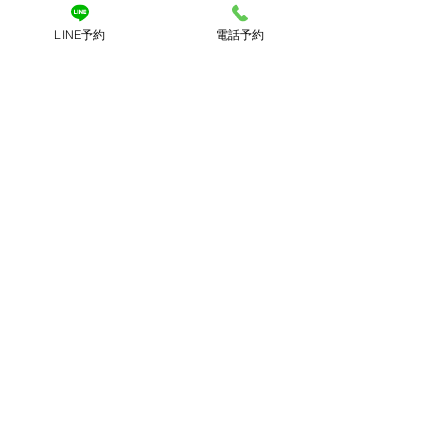
した。その笑顔を見るたびに、私は
LINE予約
電話予約
「大人女性の髪に無理な負担をかけて
はいけない」と強く実感します。
まとめ：大人女性は「髪
の体力を考える」が必要
です
若者の流行をそのまま40代〜60代のエ
イジング毛に取り入れるのはリスクが
伴います。白髪をぼかすためにハイラ
イトを入れるのは、髪の体力が足り
ず、思ったようにはいきません。
目指すのは、年齢を重ねたくせ毛やエ