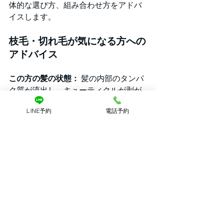
体的な選び方、組み合わせ方をアドバ
イスします。
枝毛・切れ毛が気になる方への
アドバイス
この方の髪の状態：
 髪の内部のタンパ
ク質が流出し、キューティクルが剥が
れている状態です。
LINE予約
電話予約
シャンプー：
PPT系（ケラチンや
コラーゲン配合）
をメインとした
アミノ酸シャンプーを選びましょ
う。洗浄しながら、髪の主成分で
あるタンパク質を補い、土台の強
度を上げてくれる効果が期待でき
ます。
トリートメント：
 セラミドやオイ
ル成分を多く含む、
「重め」で保