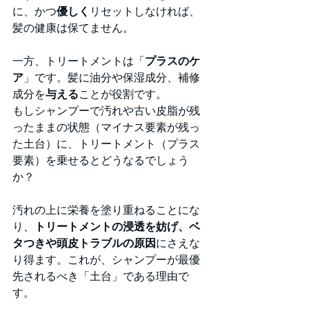
に、かつ
優しく
リセットしなければ、
髪の健康は保てません。
一方、トリートメントは「
プラスのケ
ア
」です。髪に油分や保湿成分、補修
成分を
与える
ことが役割です。
もしシャンプーで汚れや古い皮脂が残
ったままの状態（マイナス要素が残っ
た土台）に、トリートメント（プラス
要素）を乗せるとどうなるでしょう
か？
汚れの上に栄養を塗り重ねることにな
り、
トリートメントの浸透を妨げ、ベ
タつきや頭皮トラブルの原因
にさえな
り得ます。これが、シャンプーが最優
先されるべき「土台」である理由で
す。