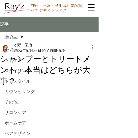
神戸・三宮くせ毛専門美容室
ヘアデザインレイズ
記事
All Posts
才野 栄治
All Posts
2025年10月26日
読了時間: 10分
シャンプーとトリートメ
ヘアケア
ント、本当はどちらが大
スタイリング
事？
ヘアスタイル
カウンセリング
その他
サロンケア
ホームケア
ヘアデザイン