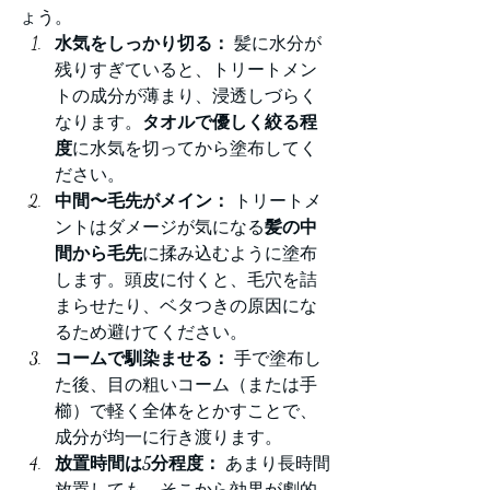
ょう。
水気をしっかり切る：
 髪に水分が
残りすぎていると、トリートメン
トの成分が薄まり、浸透しづらく
なります。
タオルで優しく絞る程
度
に水気を切ってから塗布してく
ださい。
中間〜毛先がメイン：
 トリートメ
ントはダメージが気になる
髪の中
間から毛先
に揉み込むように塗布
します。頭皮に付くと、毛穴を詰
まらせたり、ベタつきの原因にな
るため避けてください。
コームで馴染ませる：
 手で塗布し
た後、目の粗いコーム（または手
櫛）で軽く全体をとかすことで、
成分が均一に行き渡ります。
放置時間は5分程度：
 あまり長時間
放置しても、そこから効果が劇的