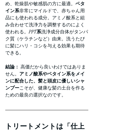
め、乾燥肌や敏感肌の方に最適。
ベタ
イン系
非常にマイルドで、赤ちゃん用
品にも使われる成分。アミノ酸系と組
み合わせて洗浄力を調整するのによく
使われる。
PPT系
洗浄成分自体がタンパ
ク質（ケラチンなど）由来。洗うたび
に髪にハリ・コシを与える効果も期待
できる。
結論：
 高価だから良いわけではありま
せん。
アミノ酸系やベタイン系をメイ
ンに配合した、髪と頭皮に優しいシャ
ンプー
こそが、健康な髪の土台を作る
ための最良の選択なのです。
トリートメントは「仕上