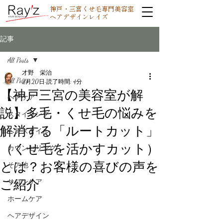
神戸・三宮くせ毛専門美容室
ヘアデザインレイズ
記事
All Posts
才野 栄治
All Posts
2月20日
読了時間: 4分
【神戸三宮の美容室が解
ヘアケア
説】多毛・くせ毛の悩みを
スタイリング
解消する「ルートカット」
ヘアスタイル
（くせ毛を活かすカット）
カウンセリング
とは？お客様の喜びの声を
その他
ご紹介
サロンケア
ホームケア
ヘアデザイン