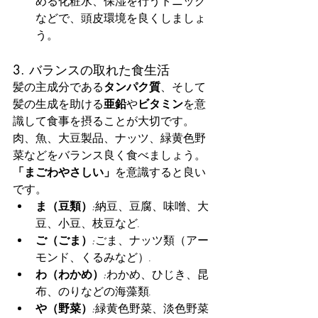
める化粧水、保湿を行うトニック
などで、頭皮環境を良くしましょ
う。
3. バランスの取れた食生活
髪の主成分である
タンパク質
、そして
髪の生成を助ける
亜鉛
や
ビタミン
を意
識して食事を摂ることが大切です。
肉、魚、大豆製品、ナッツ、緑黄色野
菜などをバランス良く食べましょう。
「まごわやさしい」
を意識すると良い
です。
ま（豆類）:
納豆、豆腐、味噌、大
豆、小豆、枝豆など.
ご（ごま）:
ごま、ナッツ類（アー
モンド、くるみなど）.
わ（わかめ）:
わかめ、ひじき、昆
布、のりなどの海藻類.
や（野菜）:
緑黄色野菜、淡色野菜