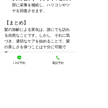
部に栄養を補給し、ハリコシやツ
ヤを回復させます。
【まとめ】
髪の加齢による変化は、誰にでも訪れ
る自然なことです。しかし、それに気
づき、適切なケアを始めることで、髪
の美しさを保つことは十分に可能で
す。
「最近、髪の元気がないな…」と感じた
LINE予約
電話予約
ら、ぜひ今日からできる対策を始めて
みてください。
【お知らせ】
当サロンでは、お客様一人ひとりの髪
の状態に合わせたエイジングケアのご
提案や、最適なヘアケア方法のアドバ
イスを行っています。髪の悩みを一緒