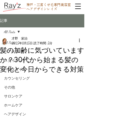
神戸・三宮くせ毛専門美容室
ヘアデザインレイズ
記事
All Posts
才野 栄治
All Posts
2025年8月15日
読了時間: 5分
髪の加齢に気づいています
ヘアケア
か？30代から始まる髪の
スタイリング
変化と今日からできる対策
ヘアスタイル
カウンセリング
その他
サロンケア
ホームケア
ヘアデザイン